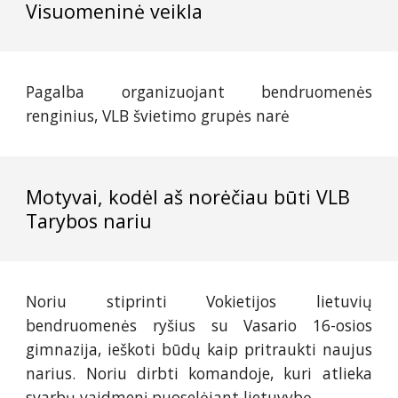
Visuomeninė veikla
Pagalba organizuojant bendruomenės
renginius, VLB švietimo grupės narė
Motyvai, kodėl aš norėčiau būti VLB
Tarybos nariu
Noriu stiprinti Vokietijos lietuvių
bendruomenės ryšius su Vasario 16-osios
gimnazija, ieškoti būdų kaip pritraukti naujus
narius. Noriu dirbti komandoje, kuri atlieka
svarbų vaidmenį puoselėjant lietuvybę.